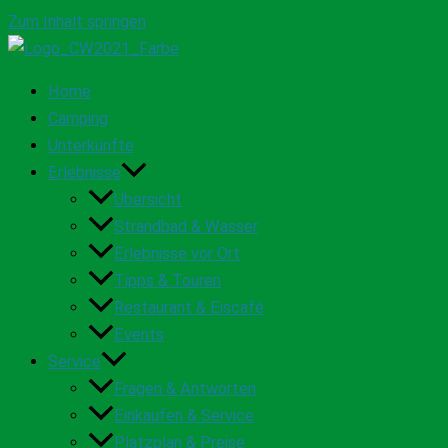
Zum Inhalt springen
Home
Camping
Unterkünfte
Erlebnisse
Übersicht
Strandbad & Wasser
Erlebnisse vor Ort
Tipps & Touren
Restaurant & Eiscafé
Events
Service
Fragen & Antworten
Einkaufen & Service
Platzplan & Preise